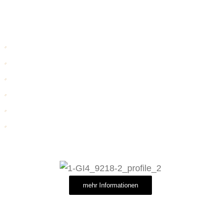
Sabina Hofmann-Pätzold
Schwerpunkte:
Konfliktmanagement / Wirtschaftsmediation
Veränderungsprozesse in mittelständischen Unternehmen
Projektmanagement
Business-Coaching
Systemische Beratungen
Unternehmensnachfolge
mehr Informationen