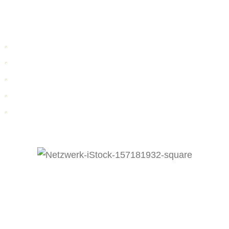
Charlotte Kösterke
Schwerpunkte:
Konfliktmanagement / Wirtschaftsmediation
Veränderungsprozesse in mittelständischen Unternehmen
Projektmanagement
Business-Coaching
Strategie-Beratung
Netzwerk
Wir haben wundervolle Menschen in unserem