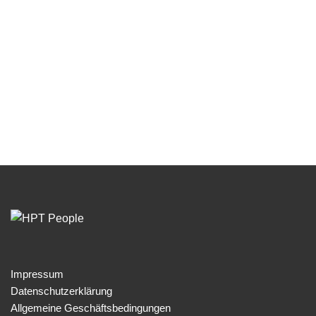
Netzwerk, die uns
bei Fragen wie
Gesundheitsmanagment, Visualisierungen,
Großgruppen-
Moderationen und vielem mehr
unterstützen. Alles, damit wir Sie
vollumfänglich
betreuen können.
Impressum
Datenschutzerklärung
Allgemeine Geschäftsbedingungen